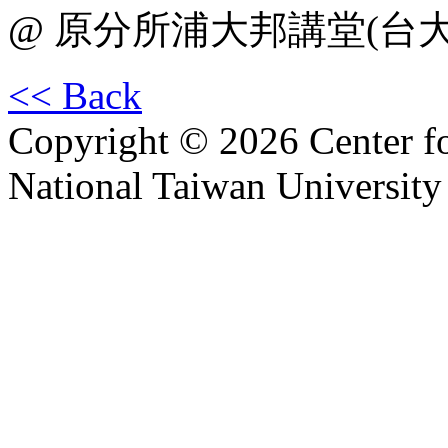
@ 原分所浦大邦講堂(台
<< Back
Copyright © 2026 Center f
National Taiwan University