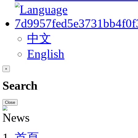
中文
English
×
Search
Close
首頁