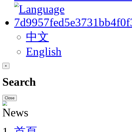
中文
English
×
Search
Close
首頁