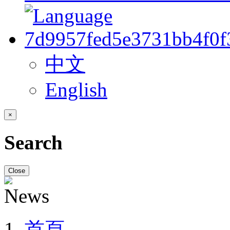
中文
English
×
Search
Close
首頁