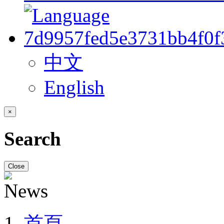
中文
English
×
Search
Close
首頁