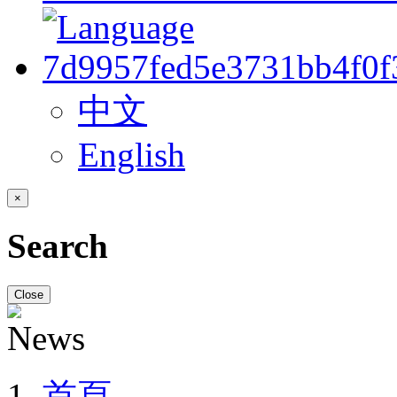
中文
English
×
Search
Close
首頁