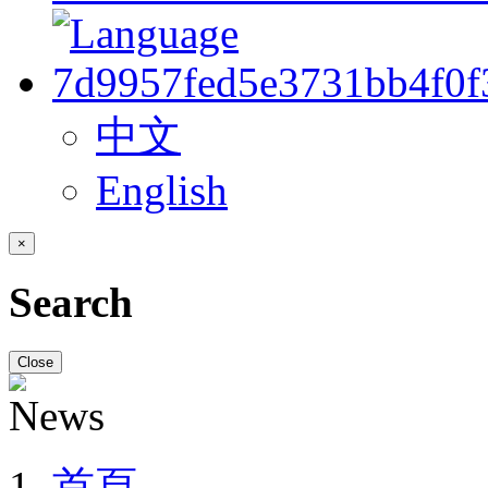
中文
English
×
Search
Close
首頁