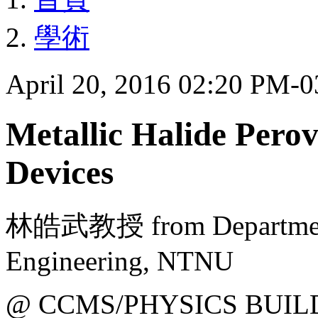
學術
April 20, 2016 02:20 PM-
Metallic Halide Pero
Devices
林皓武教授 from Department o
Engineering, NTNU
@ CCMS/PHYSICS BUIL