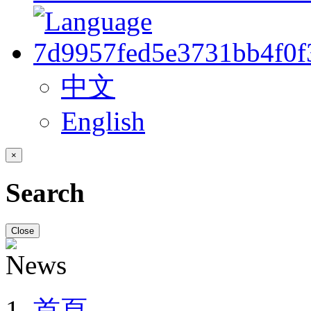
中文
English
×
Search
Close
首頁