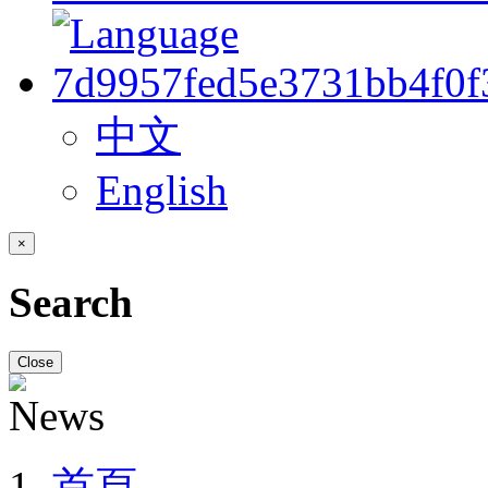
中文
English
×
Search
Close
首頁