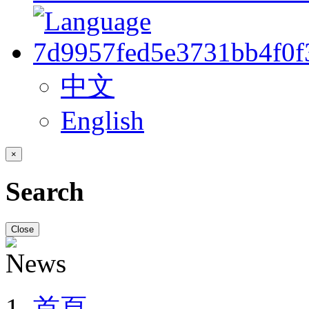
中文
English
×
Search
Close
首頁