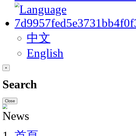
中文
English
×
Search
Close
首頁