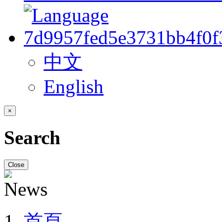
中文
English
×
Search
Close
首頁