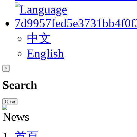
中文
English
×
Search
Close
首頁