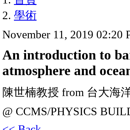
學術
November 11, 2019 02:20
An introduction to bar
atmosphere and ocea
陳世楠教授 from 台大海
@ CCMS/PHYSICS BUIL
<< Back