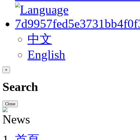
中文
English
×
Search
Close
首頁