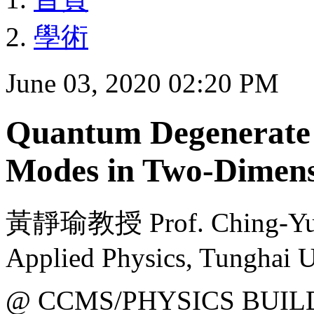
學術
June 03, 2020 02:20 PM
Quantum Degenerate 
Modes in Two-Dimens
黃靜瑜教授 Prof. Ching-Yu H
Applied Physics, Tunghai U
@ CCMS/PHYSICS BUIL