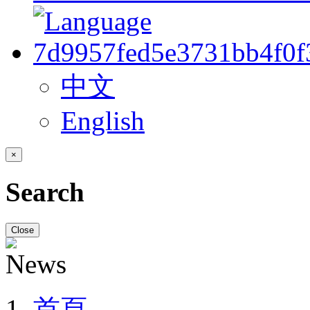
中文
English
×
Search
Close
首頁