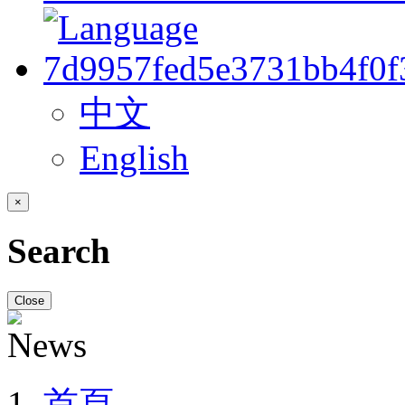
中文
English
×
Search
Close
首頁