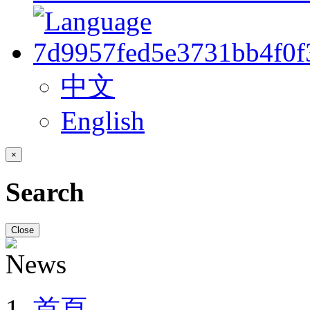
中文
English
×
Search
Close
首頁