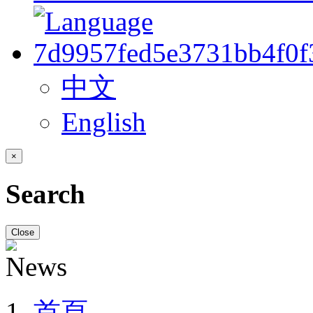
中文
English
×
Search
Close
首頁