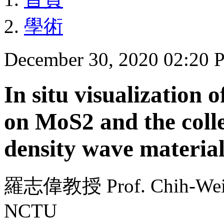
學術
December 30, 2020 02:20
In situ visualization o
on MoS2 and the coll
density wave material
羅志偉教授 Prof. Chih-Wei Lu
NCTU