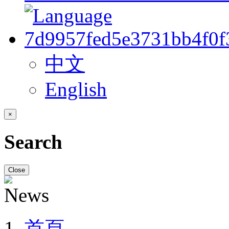
中文
English
×
Search
Close
首頁