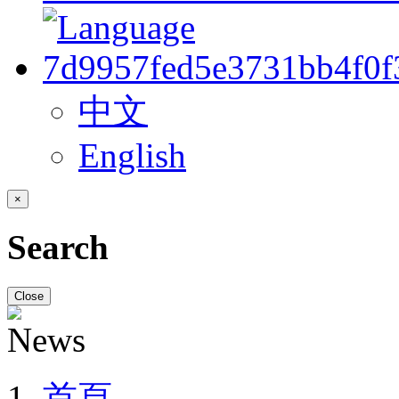
中文
English
×
Search
Close
首頁