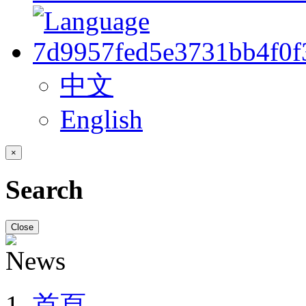
中文
English
×
Search
Close
首頁