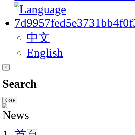
中文
English
×
Search
Close
首頁