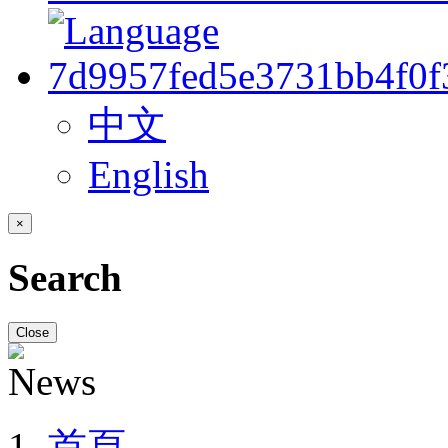
中文
English
×
Search
Close
首頁