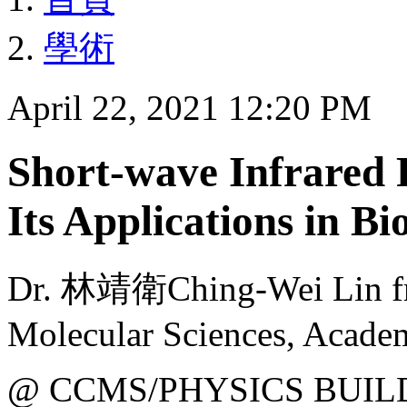
學術
April 22, 2021 12:20 PM
Short-wave Infrared 
Its Applications in B
Dr. 林靖衛Ching-Wei Lin fro
Molecular Sciences, Academ
@ CCMS/PHYSICS BUIL