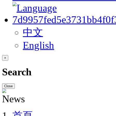
中文
English
×
Search
Close
首頁