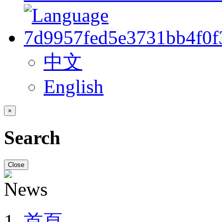
中文
English
×
Search
Close
首頁