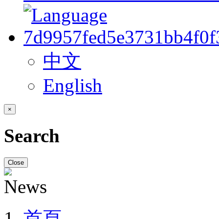
中文
English
×
Search
Close
首頁