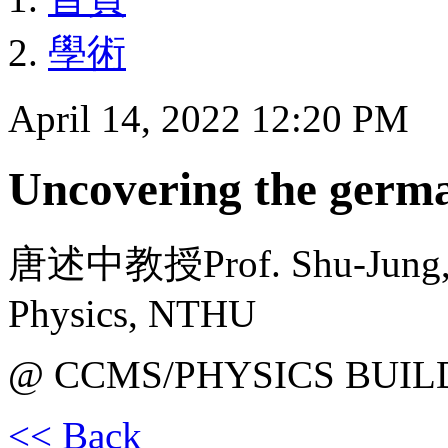
學術
April 14, 2022 12:20 PM
Uncovering the germ
唐述中教授Prof. Shu-Jung, T
Physics, NTHU
@ CCMS/PHYSICS BUIL
<< Back