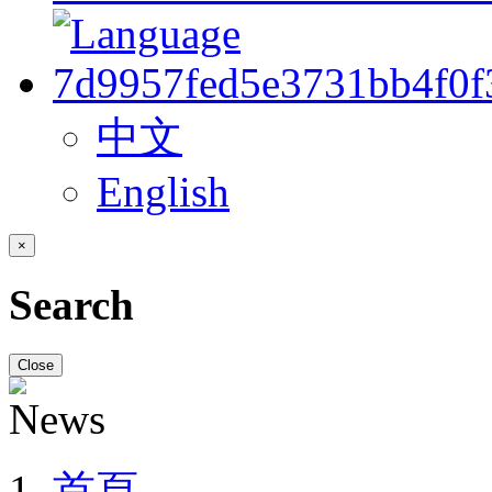
中文
English
×
Search
Close
首頁