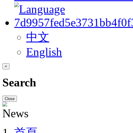
中文
English
×
Search
Close
首頁