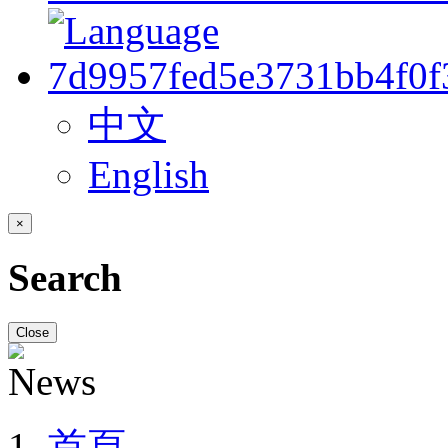
中文
English
×
Search
Close
首頁