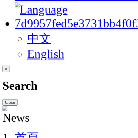
中文
English
×
Search
Close
首頁