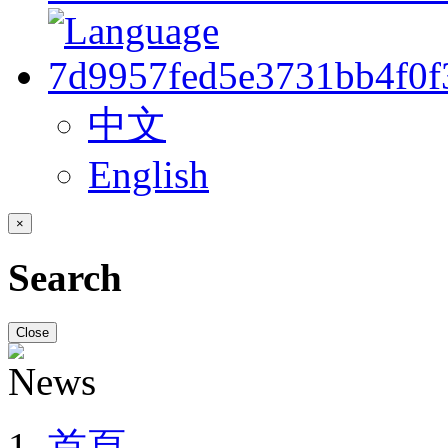
中文
English
×
Search
Close
首頁