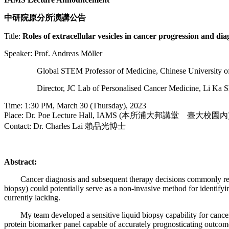
中研院原分所演講公告
Title:
Roles of extracellular vesicles in cancer progression and dia
Speaker: Prof. Andreas Möller
Global STEM Professor of Medicine, Chinese University o
Director, JC Lab of Personalised Cancer Medicine, Li Ka Shing
Time: 1:30 PM, March 30 (Thursday), 2023
Place: Dr. Poe Lecture Hall, IAMS (本所浦大邦講堂 臺大校園內
Contact: Dr. Charles Lai 賴品光博士
Abstract:
Cancer diagnosis and subsequent therapy decisions commonly rely on 
biopsy) could potentially serve as a non-invasive method for identifyi
currently lacking.
My team developed a sensitive liquid biopsy capability for cancer
protein biomarker panel capable of accurately prognosticating outcom