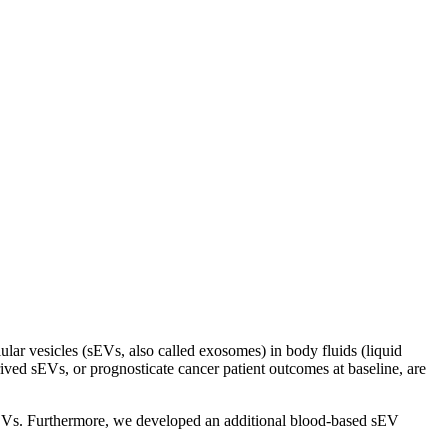
r vesicles (sEVs, also called exosomes) in body fluids (liquid
rived sEVs, or prognosticate cancer patient outcomes at baseline, are
EVs. Furthermore, we developed an additional blood-based sEV