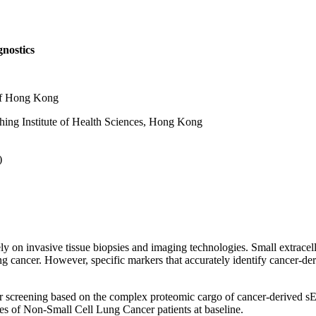
gnostics
f Hong Kong
 Institute of Health Sciences, Hong Kong
)
invasive tissue biopsies and imaging technologies. Small extracellula
ng cancer. However, specific markers that accurately identify cancer-de
 screening based on the complex proteomic cargo of cancer-derived s
es of Non-Small Cell Lung Cancer patients at baseline.