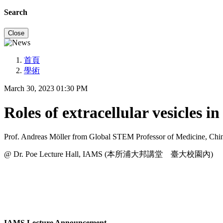
Search
Close
首頁
學術
March 30, 2023 01:30 PM
Roles of extracellular vesicles i
Prof. Andreas Möller from Global STEM Professor of Medicine, Chine
@ Dr. Poe Lecture Hall, IAMS (本所浦大邦講堂 臺大校園內)
IAMS Lecture Announcement