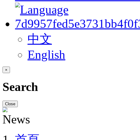
中文
English
×
Search
Close
首頁