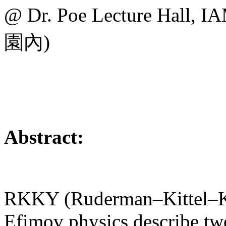
@ Dr. Poe Lecture H
園內)
Abstract:
RKKY (Ruderman–Kittel–K
Efimov physics describe tw