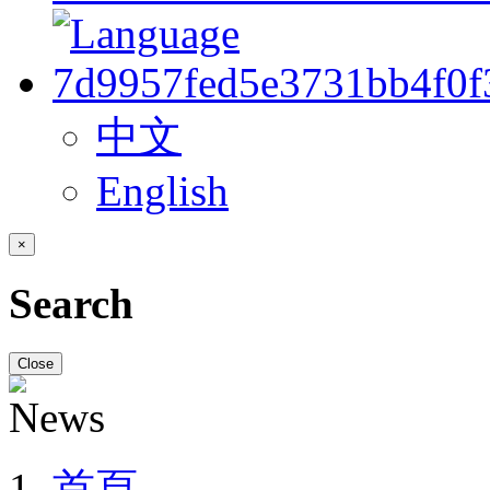
中文
English
×
Search
Close
首頁