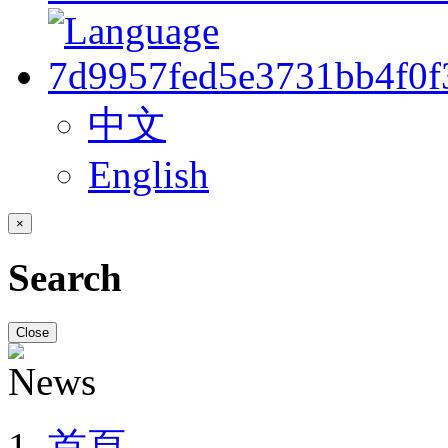
中文
English
×
Search
Close
首頁