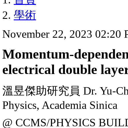
學術
November 22, 2023 02:20
Momentum-dependent 
electrical double laye
溫昱傑助研究員 Dr. Yu-Chieh W
Physics, Academia Sinica
@ CCMS/PHYSICS BUIL