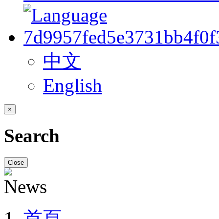
中文
English
×
Search
Close
首頁