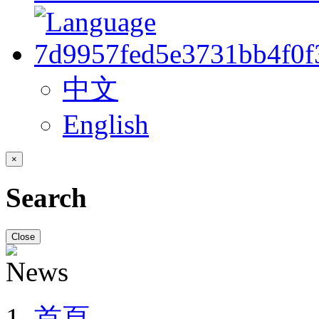
中文
English
×
Search
Close
首頁