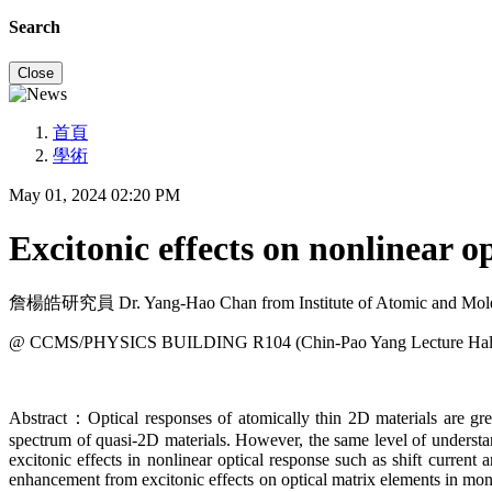
Search
Close
首頁
學術
May 01, 2024 02:20 PM
Excitonic effects on nonlinear o
詹楊皓研究員 Dr. Yang-Hao Chan from Institute of Atomic and Molec
@ CCMS/PHYSICS BUILDING R104 (Chin-Pao Yang Lecture Hal
Abstract：Optical responses of atomically thin 2D materials are greatl
spectrum of quasi-2D materials. However, the same level of understan
excitonic effects in nonlinear optical response such as shift curren
enhancement from excitonic effects on optical matrix elements in mo