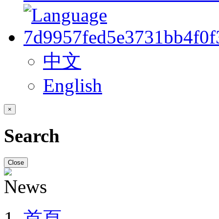
中文
English
×
Search
Close
首頁