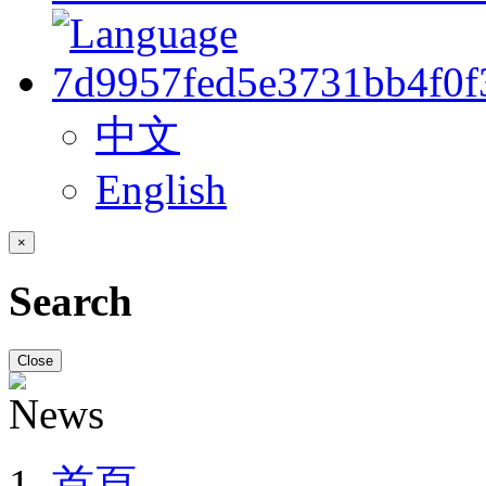
中文
English
×
Search
Close
首頁