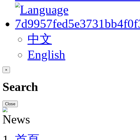
中文
English
×
Search
Close
首頁