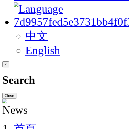
中文
English
×
Search
Close
首頁