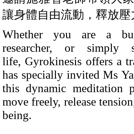
讓身體自由流動，釋放壓
Whether you are a bus
researcher, or simply
life, Gyrokinesis offers a 
has specially invited Ms Y
this dynamic meditation p
move freely, release tensio
being.