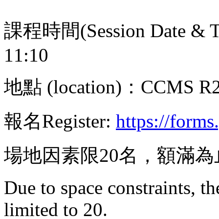
課程時間(Session Date & Ti
11:10
地點 (location)：CCMS R
報名Register:
https://for
場地因素限20名，額滿為
Due to space constraints, th
limited to 20.