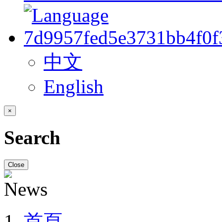
中文
English
×
Search
Close
首頁