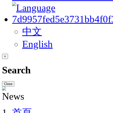
中文
English
×
Search
Close
首頁