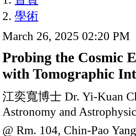
學術
March 26, 2025 02:20 PM
Probing the Cosmic E
with Tomographic In
江奕寬博士 Dr. Yi-Kuan Chian
Astronomy and Astrophysic
@ Rm. 104, Chin-Pao Yang 