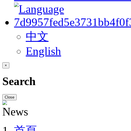
中文
English
×
Search
Close
首頁