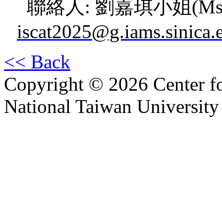
聯絡人: 劉嘉琪小姐(Ms. B
iscat2025@g.iams.sinica.
<< Back
Copyright © 2026 Center f
National Taiwan University