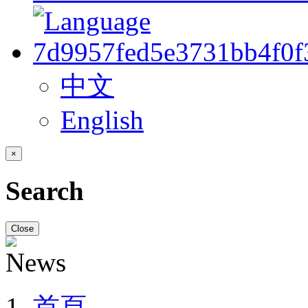
中文
English
×
Search
Close
首頁