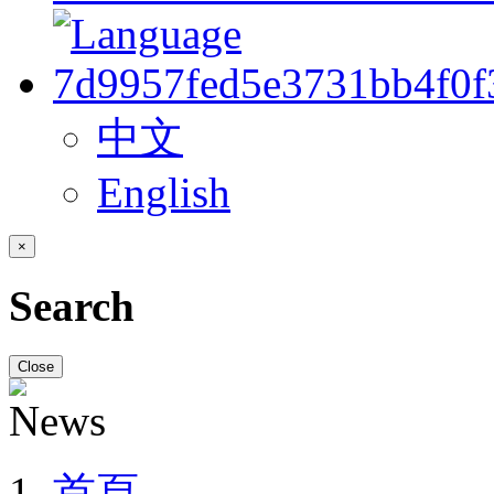
中文
English
×
Search
Close
首頁