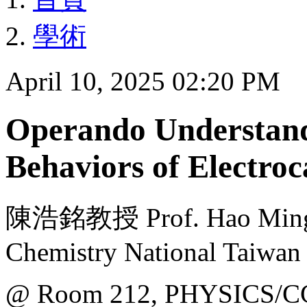
學術
April 10, 2025 02:20 PM
Operando Understand
Behaviors of Electroc
陳浩銘教授 Prof. Hao Ming C
Chemistry National Taiwan 
@ Room 212, PHYSICS/C