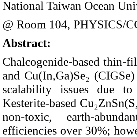
National Taiwan Ocean Uni
@ Room 104, PHYSICS/C
Abstract:
Chalcogenide-based thin-fi
and Cu(In,Ga)Se₂ (CIGSe) 
scalability issues due to
Kesterite-based Cu₂ZnSn(S,
non-toxic, earth-abunda
efficiencies over 30%; howe