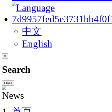
中文
English
×
Search
Close
首頁