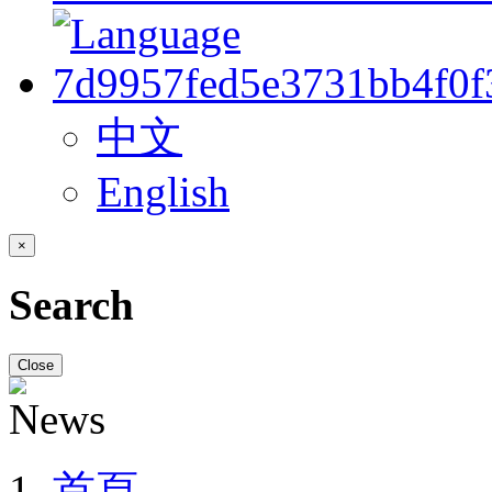
中文
English
×
Search
Close
首頁