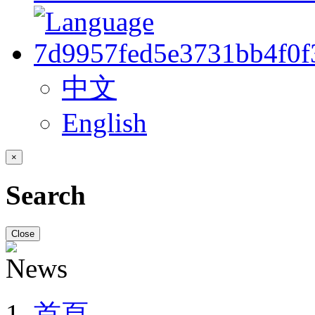
中文
English
×
Search
Close
首頁