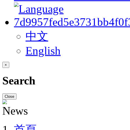
中文
English
×
Search
Close
首頁